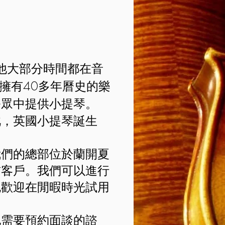
他大部分時間都在音
t擁有40多年曆史的樂
公眾中提供小提琴。
此，英國小提琴誕生
我們的總部位於蘭開夏
訪客戶。我們可以進行
也歡迎在
閒暇
時光試用
他
需要
預約面談的諮