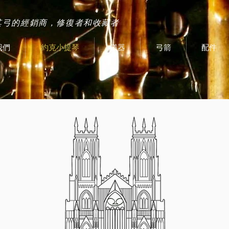
其弓的經銷商，修復者和收藏者
我們
約克小提琴
儀器
弓箭
配件