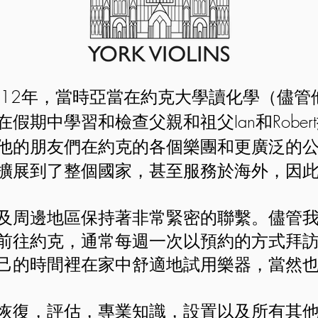
012年，當時亞當在約克大學讀化學（儘管
假期中學習和檢查父親和祖父Ian和Rober
他的朋友們在約克的各個樂團和更廣泛的
擴展到了整個國家，甚至服務於海外，因
及周邊地區保持著非常緊密的聯繫。儘管
前往約克，通常每週一次以預約的方式拜
己的時間裡在家中舒適地試用樂器，當然
恢復，評估，專業知識，設置以及所有其