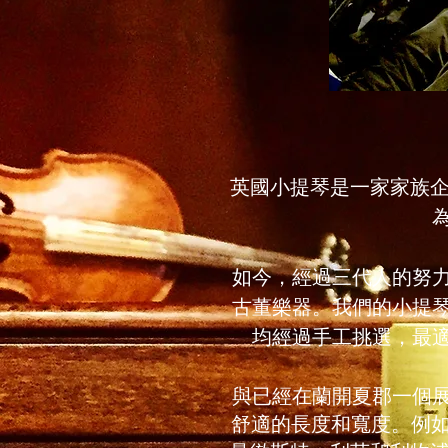
英國小提琴是一家家族企
如今，經過三代人的努力
古董樂器。我們的小提
均經過手工挑選，最
與已經在蘭開夏郡一個
舒適
的長度和
寬度
。例