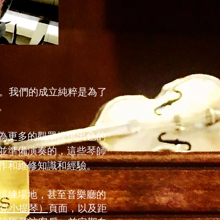
了。我們的成立純粹是為了
。
在為更多的觀眾提供出色的
並準備演奏的，這些琴師
作和維修知識和經驗。
排練
場地，甚至音樂廳
的
克小提琴）
頁面，以及距