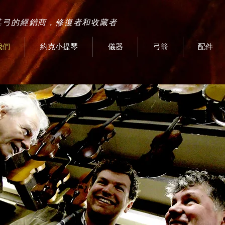
其弓的經銷商，修復者和收藏者
我們
約克小提琴
儀器
弓箭
配件