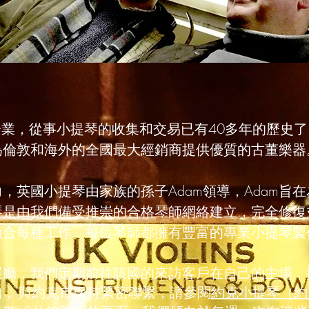
業，從事小提琴的收集和交易已有40多年的歷史
為倫敦和海外的全國最大經銷商提供優質的古董樂器
，英國小提琴由家族的孫子Adam領導，Adam旨
琴是由我們備受推崇的合格琴師網絡建立，完全修復
適合每種工作。每位琴師都擁有豐富的專業小提琴製
展廳，我們
定期
前往
該國的來訪客戶在自己的主場，
如，
與約克市保持緊密聯繫，請參閱
約克小提琴（約