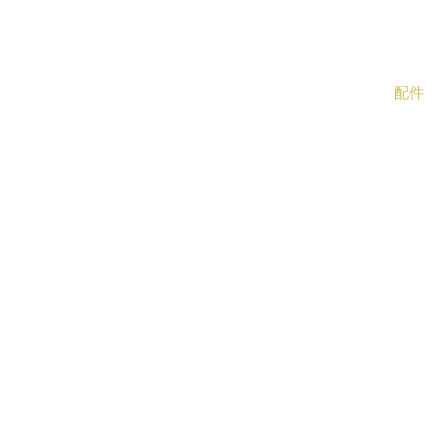
其弓的經銷商，修復者和收藏者
我們
約克小提琴
儀器
弓箭
配件