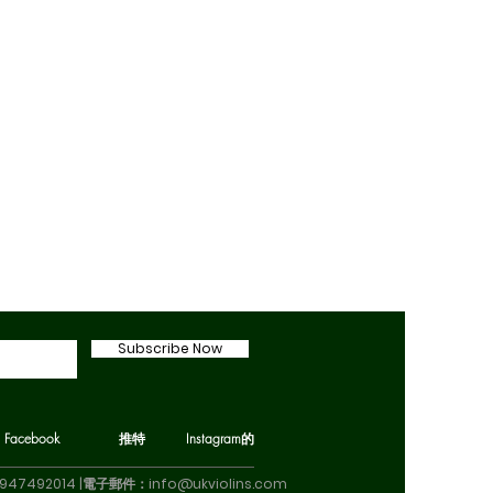
Subscribe Now
Facebook
推特
Instagram的
7947492014 |電子郵件：
info@ukviolins.com