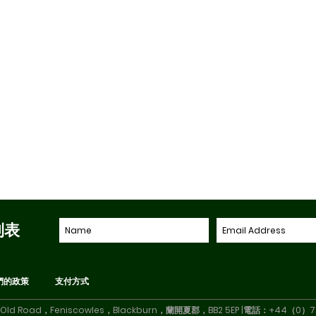
列表
們的政策
支付方式
Old Road，Feniscowles，Blackburn，蘭開夏郡，BB2 5EP |電話：+44（0）