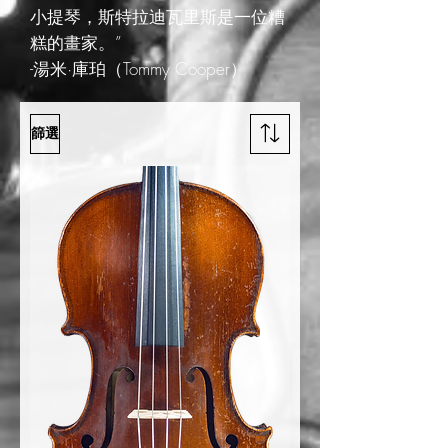
小提琴，斯特拉迪瓦里斯是一位糟
糕的畫家。”
-湯米·庫珀（Tommy Cooper）
篩選