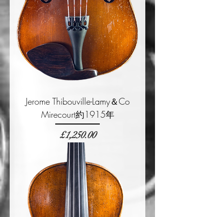
Jerome Thibouville-Lamy＆Co
Mirecourt約1915年
價格
£1,250.00