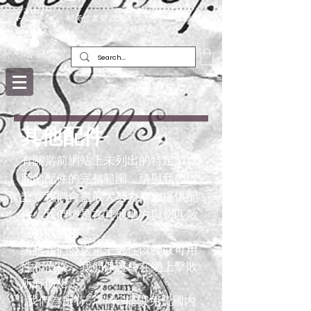
精美古董樂器及其弓的經銷商，修復者和
收藏者
其他配件
-
有關當前網站上未列出的特定製造
商的配件的完整範圍，請
與我們聯
繫
，我們會盡最大努力為您提供配
件，我們總是在其他地方與您匹敵
或打敗價格。
請
給我們發送電子郵件
以獲取
可用
性
和價格，我們
保證
會在網上擊敗
所有價格！
我們為所有STRING提供免費國內