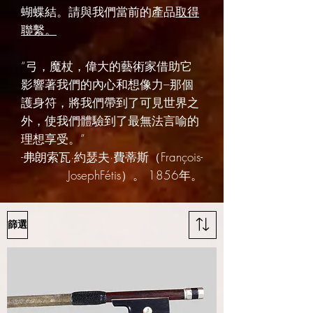
蝴蝶結。請與我們當前的產品
取得
聯繫。
“弓，魔杖，偉大的藝術家借助它
影響著我們的內心和想像力–那個
護身符，將我們帶到了可見世界之
外，使我們體驗到了最無法言喻的
理想享受。”
-弗朗索瓦·約瑟夫·費蒂斯（François-
JosephFétis）。 1856年。
篩選