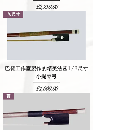
價格
£2,750.00
1/8尺寸
巴贊工作室製作的精美法國1/8尺寸
小提琴弓
價格
£1,000.00
賣