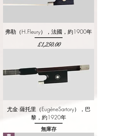
弗勒（H.Fleury），法國，約1900年
價格
£1,250.00
尤金·薩托里（EugèneSartory），巴
黎，約1920年
無庫存