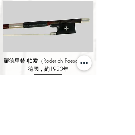
羅德里希·帕索（Roderich Paesold），
德國，約1920年
價格
£1,250.00