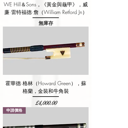
WE Hill＆Sons，《黃金與龜甲》，威
廉·雷特福德·詹（William Retford Jn）
無庫存
霍華德·格林（Howard Green），蘇
格蘭，金裝和牛角裝
價格
£4,000.00
申請價格