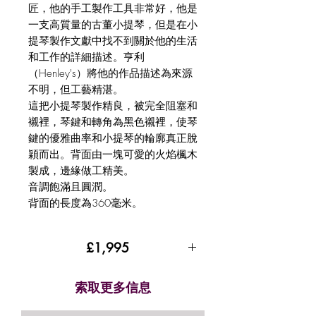
匠，他的手工製作工具非常好，他是
一支高質量的古董小提琴，但是在小
提琴製作文獻中找不到關於他的生活
和工作的詳細描述。亨利
（Henley's）將他的作品描述為來源
不明，但工藝精湛。
這把小提琴製作精良，被完全阻塞和
襯裡，琴鍵和轉角為黑色襯裡，使琴
鍵的優雅曲率和小提琴的輪廓真正脫
穎而出。背面由一塊可愛的火焰楓木
製成，邊緣做工精美。
音調飽滿且圓潤。
背面的長度為360毫米。
£1,995
索取更多信息