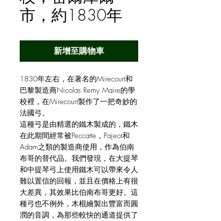
市，約1830年
新增至購物車
1830年左右，在著名的Mirecourt和
巴黎製造商Nicolas Remy Maire的學
校裡，在Mirecourt製作了一把奇妙的
法國弓。
這種弓是由精選的鐵木製成的，鐵木
在此期間經常被Peccatte，Pajeot和
Adam之類的製造商使用，作為伯南
布哥的替代品。我們發現，在大提琴
和中提琴弓上使用鐵木可以帶來令人
難以置信的回報，並且在價格上有很
大差異，其效果比伯南布哥更好。這
種弓也不例外，木棍繪製出豐富而圓
潤的音調，為那些較快的通道提供了