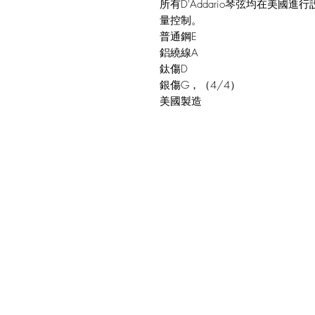
所有D'Addario琴弦均在美
量控制。
普通鋼E
鋁繞線A
鈦傷D
銀傷G，（4/4）
美國製造