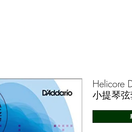
其弓的經銷商，修復者和收藏者
我們
約克小提琴
儀器
弓箭
配件
Helicore
小提琴弦