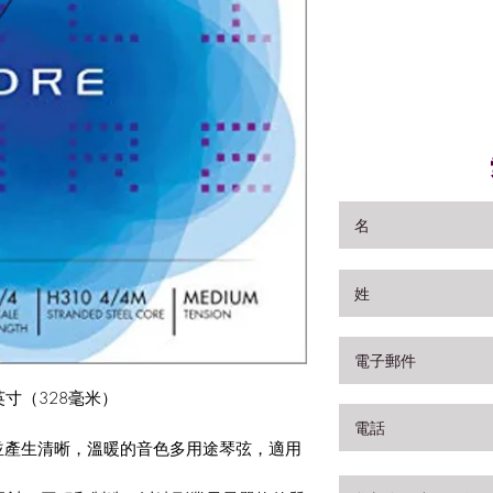
英寸（328毫米）
並產生清晰，溫暖的音色多用途琴弦，適用