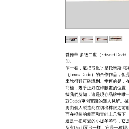
愛德華·多德二世（Edward Do
印。
乍一看，這把弓似乎是托馬斯·塔布斯（
（James Dodd）的合作作
來說很難正確識別。幸運的是，
商標，幾乎正好在榫眼處的位置，即
據我們所知，這是現存品牌中唯一以
對Dodds車間實踐的迷人見解。
將由個人製造商在切出榫眼之前
而在棍棒的側面和青蛙上只留下一
這是一把可愛的小提琴琴弓，它
所有Dodd琴弓一樣。它是一種