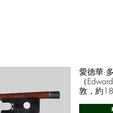
其弓的經銷商，修復者和收藏者
我們
約克小提琴
儀器
弓箭
配件
愛德華·
（Edward
敦，約18