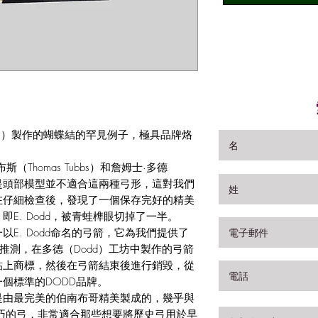
dd II）製作的蝴蝶結的罕見例子，極具品牌烙
Thomas Tubbs）和詹姆士·多德
品，但是頭部模型並不適合這兩種弓形，這對我們
在仔細檢查後，發現了一個保存完好的精美
E. Dodd，被青蛙榫眼切掉了一半。
E. Dodd命名的弓箭，它為我們提供了
據推測，在多德（Dodd）工坊中製作的弓箭
貼上商標，然後在弓箭結束後進行銷毀，從
個標準的DODD品牌。
是由最完美的伯南布哥精美製成的，幾乎與
輕巧的弓，非常適合那些想要將歷史弓用於早