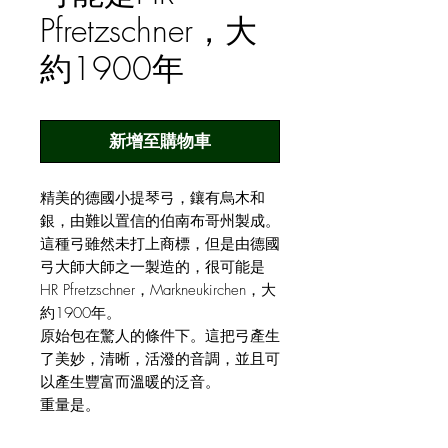
Pfretzschner，大
約1900年
新增至購物車
精美的德國小提琴弓，鑲有烏木和
銀，由難以置信的伯南布哥州製成。
這種弓雖然未打上商標，但是由德國
弓大師大師之一製造的，很可能是
HR Pfretzschner，Markneukirchen，大
約1900年。
原始包在驚人的條件下。這把弓產生
了美妙，清晰，活潑的音調，並且可
以產生豐富而溫暖的泛音。
重量是。